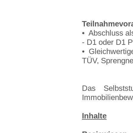
Teilnahmevor
• Abschluss al
- D1 oder D1 P
• Gleichwertig
TÜV, Sprengnett
Das Selbstst
Immobilienbewe
Inhalte