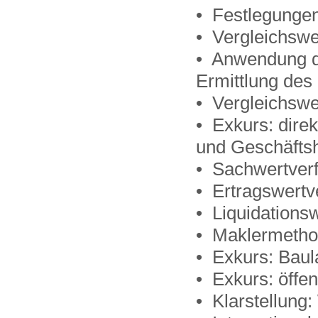
• Festlegungen
• Vergleichswe
• Anwendung d
Ermittlung de
• Vergleichswe
• Exkurs: dire
und Geschäfts
• Sachwertver
• Ertragswertv
• Liquidations
• Maklermethod
• Exkurs: Baul
• Exkurs: öffe
• Klarstellung: