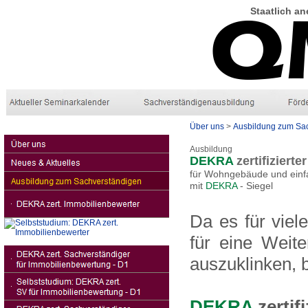
Staatlich
an
Über uns
>
Ausbildung zum Sa
Ausbildung
DEKRA
zertifiziert
für Wohngebäude und einfa
mit
DEKRA
- Siegel
Da es für viel
für eine Weit
auszuklinken, 
DEKRA
zertif