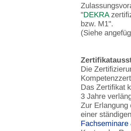
Zulassungsvora
"
DEKRA
zertif
bzw. M1".
(Siehe angefüg
Zertifikatauss
Die Zertifizier
Kompetenzzertif
Das Zertifikat 
3 Jahre verlän
Zur Erlangung d
einer ständige
Fachseminare 