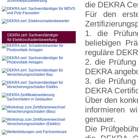
die DEKRA Cert
Für den erst
Zertifizierung
1. die Prüfu
beliebigen P
reguläre DEKRA
2. die Prüfun
DEKRA angebot
3. die Prüfun
DEKRA Certifi
Über den konkr
informieren w
genauer.
Die Prüfgebühr