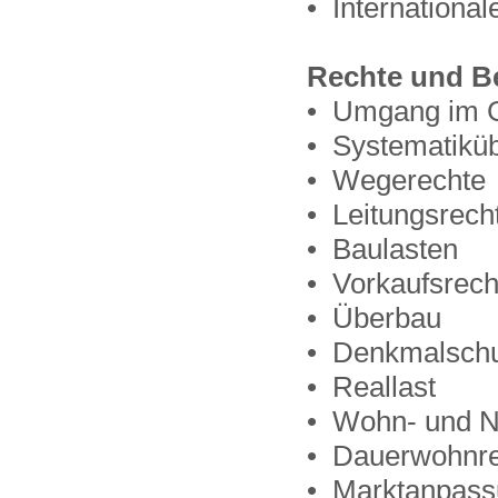
• Internationa
Rechte und Be
• Umgang im 
• Systematiküb
• Wegerechte
• Leitungsrech
• Baulasten
• Vorkaufsrech
• Überbau
• Denkmalsch
• Reallast
• Wohn- und N
• Dauerwohnre
• Marktanpas