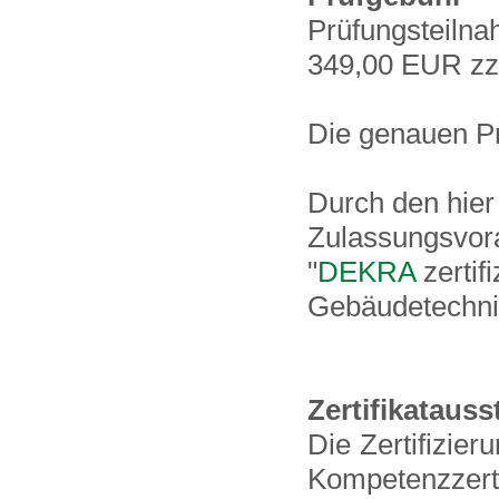
Prüfungsteilna
349,00 EUR zzg
Die genauen Pr
Durch den hier 
Zulassungsvora
"
DEKRA
zertif
Gebäudetechni
Zertifikatauss
Die Zertifizier
Kompetenzzertif