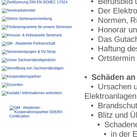
• Berufsbild 
• Der Elektro
• Normen, Ric
• Honorar un
• Das Gutach
• Haftung des
• Ortstermin
•
Schäden an 
• Ursachen un
Elektroanlagen
• Brandschutz
• Blitz und Ü
• Schadenein
• in der Ele