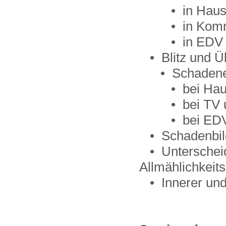
• in Hauste
• in Kommun
• in EDV A
• Blitz und Ü
• Schadenein
• bei Haus
• bei TV un
• bei EDV U
• Schadenbil
• Unterschei
Allmählichkeit
• Innerer und 