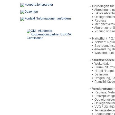
•
Grundlagen für 
• Abrechnung n
• Fiktive Abrech
• Obliegenheite
• Regress
• Mehrfachversi
• Abgrenzung: Sa
• Prüfung von A
•
Haftpflicht
/ 2. 
• Zeitwert- Neuw
• Sachgemeinsc
• Anwendung Baut
• Was bedeutet Ha
•
Sturmschäden 
• Wetterdaten
• Sturm / Sturm
• Hagel / Hagel
• Definition
• Umgebung, Lag
• Plausibilität d
•
Versicherungsr
• Regress, Mehr
• Ersatzpflichtig
• Quotelungsver
• Obliegenheite
• VVG § 23, §§26
• Teilungsabko
• Bedeutungen de