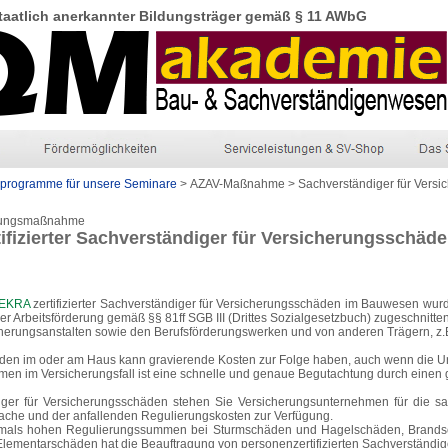
taatlich
anerkannter
Bildungsträger
gemäß § 11 AWbG
rprogramme für unsere Seminare
> AZAV-Maßnahme > Sachverständiger für Versi
ldungsmaßnahme
tifizierter Sachverständiger für Versicherungsschä
EKRA
zertifizierter Sachverständiger für Versicherungsschäden im Bauwesen wu
r Arbeitsförderung gemäß §§ 81ff SGB III (Drittes Sozialgesetzbuch) zugeschnitt
erungsanstalten sowie den Berufsförderungswerken und von anderen Trägern, z.B
n im oder am Haus kann gravierende Kosten zur Folge haben, auch wenn die Ursa
n im Versicherungsfall ist eine schnelle und genaue Begutachtung durch einen 
iger für Versicherungsschäden stehen Sie Versicherungsunternehmen für die s
ache und der anfallenden Regulierungskosten zur Verfügung.
tmals hohen Regulierungssummen bei Sturmschäden und Hagelschäden, Brandsc
lementarschäden hat die Beauftragung von personenzertifizierten Sachverständig