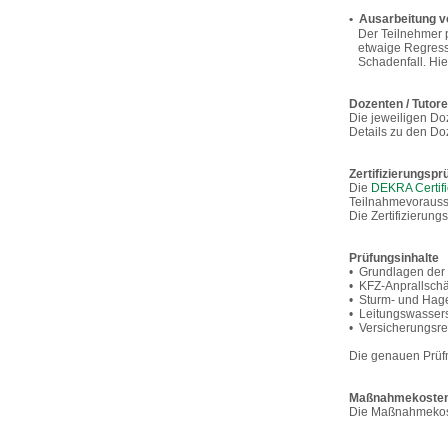
• Ausarbeitung v
Der Teilnehmer p
etwaige Regresse 
Schadenfall. Hierb
Dozenten / Tutor
Die jeweiligen D
Details zu den Do
Zertifizierungspr
Die
DEKRA Certif
Teilnahmevorausse
Die Zertifizierun
Prüfungsinhalte
• Grundlagen der 
• KFZ-Anprallsc
• Sturm- und Hag
• Leitungswasse
• Versicherungsre
Die genauen Prüfm
Maßnahmekoste
Die Maßnahmekos