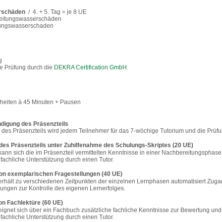
rschäden
/ 4. + 5. Tag = je 8 UE
Leitungswasserschäden
tungswasserschaden
g
e Prüfung durch die
DEKRA Certification GmbH
.
inheiten à 45 Minuten + Pausen
digung des Präsenzteils
es Präsenzteils wird jedem Teilnehmer für das 7-wöchige Tutorium und die Prüfu
des Präsenzteils unter Zuhilfenahme des Schulungs-Skriptes (20 UE)
nn sich die im Präsenzteil vermittelten Kenntnisse in einer Nachbereitungsphase 
fachliche Unterstützung durch einen Tutor.
on exemplarischen Fragestellungen (40 UE)
rhält zu verschiedenen Zeitpunkten der einzelnen Lernphasen automatisiert Zu
ngen zur Kontrolle des eigenen Lernerfolges.
n Fachlektüre (60 UE)
gnet sich über ein Fachbuch zusätzliche fachliche Kenntnisse zur Bewertung und
fachliche Unterstützung durch einen Tutor.