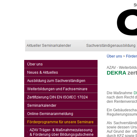
S
Über uns
>
Förde
AZAV - Weiterbi
DEKRA
zer
Die Maßnahme
D
nach dem Recht de
den Rentenversich
Ein Gebäudeschade
Regulierungssumme
Als Sachverständ
sowie dessen Urs
Auf Grund der of
durch KFZ sowie E