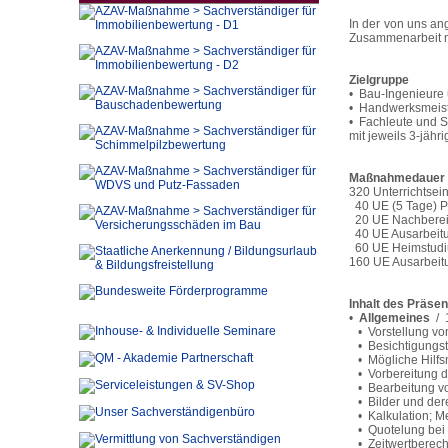
In der von uns a
Zusammenarbeit m
Zielgruppe
• Bau-Ingenieure 
• Handwerksmeist
• Fachleute und 
mit jeweils 3-jähr
Maßnahmedauer /
320 Unterrichtsei
40 UE (5 Tage) 
20 UE Nachbereit
40 UE Ausarbeitu
60 UE Heimstudi
160 UE Ausarbeit
Inhalt des Präsen
•
Allgemeines
/ 1
• Vorstellung vo
• Besichtigungst
• Mögliche Hilfsm
• Vorbereitung d
• Bearbeitung von
• Bilder und de
• Kalkulation; M
• Quotelung bei
• Zeitwertberec