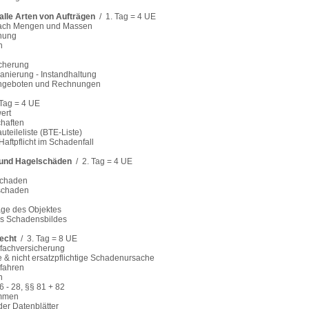
alle Arten von Aufträgen
/ 1. Tag = 4 UE
ach Mengen und Massen
nung
n
cherung
nierung - Instandhaltung
ngeboten und Rechnungen
Tag = 4 UE
ert
haften
eileliste (BTE-Liste)
ftpflicht im Schadenfall
und Hagelschäden
/ 2. Tag = 4 UE
schaden
schaden
e des Objektes
es Schadensbildes
echt
/ 3. Tag = 8 UE
fachversicherung
e & nicht ersatzpflichtige Schadenursache
fahren
n
 - 28, §§ 81 + 82
mmen
r Datenblätter