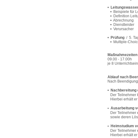
•
Leitungswasse
• Beispiele für 
• Definition Lei
• Abrechnung
• Dienstleister
• Verursacher
•
Prüfung
/ 5. Ta
• Multiple-Choic
Maßnahmezeiten
09.00 - 17.00h
je 8 Unterrichtse
Ablauf nach Been
Nach Beendigung d
•
Nachbereitung 
Der Teilnehmer ka
Hierbei erhält er 
• Ausarbeitung v
Der Teilnehmer e
sowie deren Lösu
• Heimstudium vo
Der Teilnehmer ei
Hierbei erhält er 