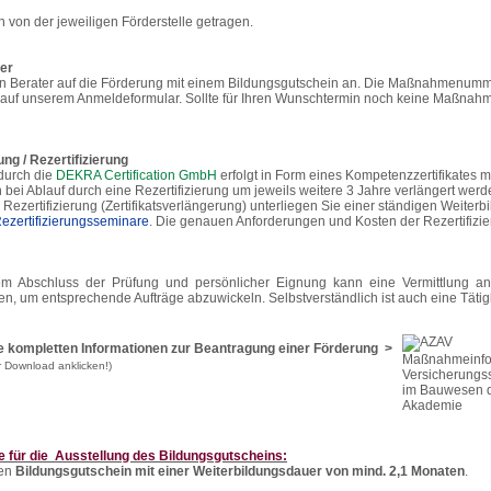
 von der jeweiligen Förderstelle getragen.
er
en Berater auf die Förderung mit einem Bildungsgutschein an. Die Maßnahmenumm
 auf unserem Anmeldeformular. Sollte für Ihren Wunschtermin noch keine Maßnahm
ung / Rezertifizierung
 durch die
DEKRA Certification GmbH
erfolgt in Form eines Kompetenzzertifikates mi
n bei Ablauf durch eine Rezertifizierung um jeweils weitere 3 Jahre verlängert werd
Rezertifizierung (Zertifikatsverlängerung) unterliegen Sie einer ständigen Weiterb
ezertifizierungsseminare
. Die genauen Anforderungen und Kosten der Rezertifiz
em Abschluss der Prüfung und persönlicher Eignung kann eine Vermittlung an
en, um entsprechende Aufträge abzuwickeln. Selbstverständlich ist auch eine Tätig
die kompletten Informationen zur Beantragung einer Förderung >
r Download anklicken!)
e für die Ausstellung des Bildungsgutscheins:
nen
Bildungsgutschein mit einer Weiterbildungsdauer von mind. 2,1 Monaten
.