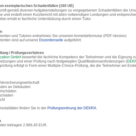
on exemplarischen Schadenfällen (160 UE)
rüft gemäß diverser Aufgabenstellungen zu vorgegebenen Schadenfällen die Ursa
und erstellt einen Kurzbericht mit allen notwendigen Leistungen und entsprechen
ei erhält er fachliche Unterstützung durch einen Tutor.
en
ozenten und Tutoren entnehmen Sie unserem Anmeldeformular (PDF-Version)
zenten sind auf unserer
Dozentenseite
aufgeführt.
üfung / Prüfungsverfahren
ication GmbH
bewertet die fachliche Kompetenz der Teilnehmer und die Eignung z
tzungen und einer Prüfung nach festgelegten Qualifikationsanforderungen (
DEK
gsprüfung erfolgt in Form einer Multiple-Choice-Prüfung, die die Teilnehmer am En
Versicherungswirtschaft
häden an Gebäuden
elschäden
rschäden
cht
odalitäten finden Sie in der
Prüfungsordnung der DEKRA
.
n
ten betragen 2.966,40 EUR.