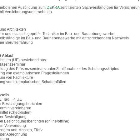
ngebotenen Ausbildung zum
DEKRA
zertifizierten Sachverständigen für Versicheru
it Versicherungsunternehmen.
und Architekten
er und staatlich geprüfte Techniker im Bau- und Baunebengewerbe
Selbständige im Bau- und Baunebengewerbe mit entsprechendem Nachweis
iger Berufserfahrung
 Ablauf
nheiten (UE) bestehend aus:
Präsenzseminar
ung des Präsenzseminars unter Zuhilfenahme des Schulungsskriptes
ng von exemplarischen Fragestellungen
um von Fachlektüre
ung von exemplarischen Schadenfällen
zteils
. Tag = 4 UE
n Besichtigungsberichten
ermin vereinbaren
ittel (Checklisten)
er Besichtigung
 Besichtigungsberichten (online/offline)
ren Verwendung
engen und Massen; Fiktiv
 der Abrechnung
hnung