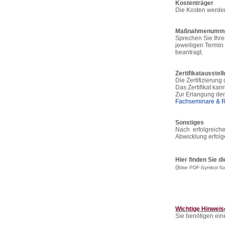
Kostenträger
Die Kosten werden
Maßnahmenumm
Sprechen Sie Ihr
jeweiligen Termin
beantragt.
Zertifikatausstell
Die Zertifizierung
Das Zertifikat kan
Zur Erlangung der 
Fachseminare & R
Sonstiges
Nach erfolgreich
Abwicklung erfolg
Hier finden Sie 
(
Bitte PDF-Symbol fü
Wichtige Hinweis
Sie benötigen ei