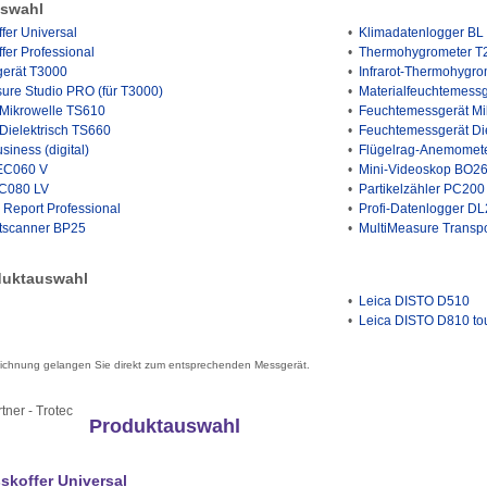
uswahl
fer Universal
•
Klimadatenlogger BL
fer Professional
•
Thermohygrometer T
gerät T3000
•
Infrarot-Thermohygro
sure Studio PRO (für T3000)
•
Materialfeuchtemess
 Mikrowelle TS610
•
Feuchtemessgerät Mi
Dielektrisch TS660
•
Feuchtemessgerät Die
iness (digital)
•
Flügelrag-Anemomet
EC060 V
•
Mini-Videoskop BO2
C080 LV
•
Partikelzähler PC200
 Report Professional
•
Profi-Datenlogger D
tscanner BP25
•
MultiMeasure Transpor
duktauswahl
•
Leica DISTO D510
•
Leica DISTO D810 to
eichnung gelangen Sie direkt zum entsprechenden Messgerät.
Produktauswahl
koffer Universal