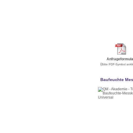
Anfrageformula
(
Bitte PDF-Symbol ankli
Baufeuc