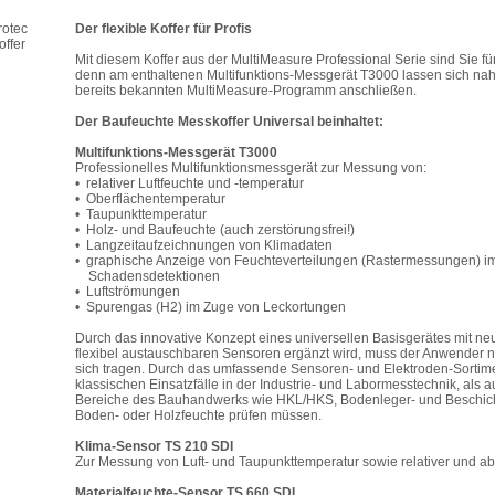
Der flexible Koffer für Profis
Mit diesem Koffer aus der MultiMeasure Professional Serie sind Sie f
denn am enthaltenen Multifunktions-Messgerät T3000 lassen sich na
bereits bekannten MultiMeasure-Programm anschließen.
Der Baufeuchte Messkoffer Universal beinhaltet:
Multifunktions-Messgerät T3000
Professionelles Multifunktionsmessgerät zur Messung von:
• relativer Luftfeuchte und -temperatur
• Oberflächentemperatur
• Taupunkttemperatur
• Holz- und Baufeuchte (auch zerstörungsfrei!)
• Langzeitaufzeichnungen von Klimadaten
• graphische Anzeige von Feuchteverteilungen (Rastermessungen) i
Schadensdetektionen
• Luftströmungen
• Spurengas (H2) im Zuge von Leckortungen
Durch das innovative Konzept eines universellen Basisgerätes mit ne
flexibel austauschbaren Sensoren ergänzt wird, muss der Anwender 
sich tragen. Durch das umfassende Sensoren- und Elektroden-Sortime
klassischen Einsatzfälle in der Industrie- und Labormesstechnik, al
Bereiche des Bauhandwerks wie HKL/HKS, Bodenleger- und Beschichtu
Boden- oder Holzfeuchte prüfen müssen.
Klima-Sensor TS 210 SDI
Zur Messung von Luft- und Taupunkttemperatur sowie relativer und abs
Materialfeuchte-Sensor TS 660 SDI