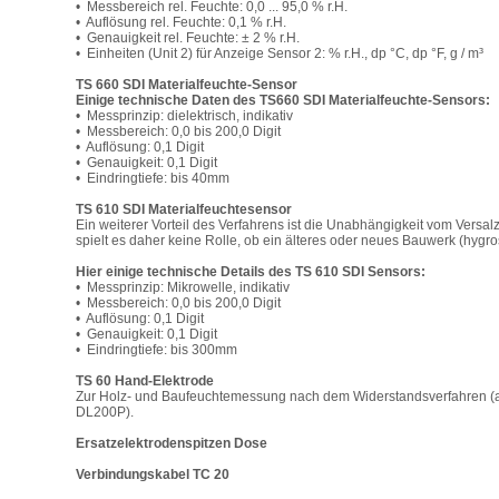
• Messbereich rel. Feuchte: 0,0 ... 95,0 % r.H.
• Auflösung rel. Feuchte: 0,1 % r.H.
• Genauigkeit rel. Feuchte: ± 2 % r.H.
• Einheiten (Unit 2) für Anzeige Sensor 2: % r.H., dp °C, dp °F, g / m³
TS 660 SDI Materialfeuchte-Sensor
Einige technische Daten des TS660 SDI Materialfeuchte-Sensors:
• Messprinzip: dielektrisch, indikativ
• Messbereich: 0,0 bis 200,0 Digit
• Auflösung: 0,1 Digit
• Genauigkeit: 0,1 Digit
• Eindringtiefe: bis 40mm
TS 610 SDI Materialfeuchtesensor
Ein weiterer Vorteil des Verfahrens ist die Unabhängigkeit vom Versa
spielt es daher keine Rolle, ob ein älteres oder neues Bauwerk (hy
Hier einige technische Details des TS 610 SDI Sensors:
• Messprinzip: Mikrowelle, indikativ
• Messbereich: 0,0 bis 200,0 Digit
• Auflösung: 0,1 Digit
• Genauigkeit: 0,1 Digit
• Eindringtiefe: bis 300mm
TS 60 Hand-Elektrode
Zur Holz- und Baufeuchtemessung nach dem Widerstandsverfahren (
DL200P).
Ersatzelektrodenspitzen Dose
Verbindungskabel TC 20