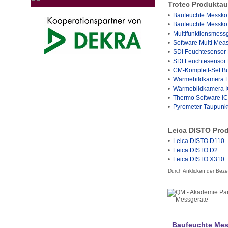
Trotec Produkta
•
Baufeuchte Messkof
•
Baufeuchte Messkof
•
Multifunktionsmess
•
Software Multi Mea
•
SDI Feuchtesensor
•
SDI Feuchtesensor 
•
CM-Komplett-Set Bus
•
Wärmebildkamera 
•
Wärmebildkamera I
•
Thermo Software IC
•
Pyrometer-Taupunk
Leica DISTO Pro
•
Leica DISTO D110
•
Leica DISTO D2
•
Leica DISTO X310
Durch Anklicken der Bez
Baufeuchte Mess