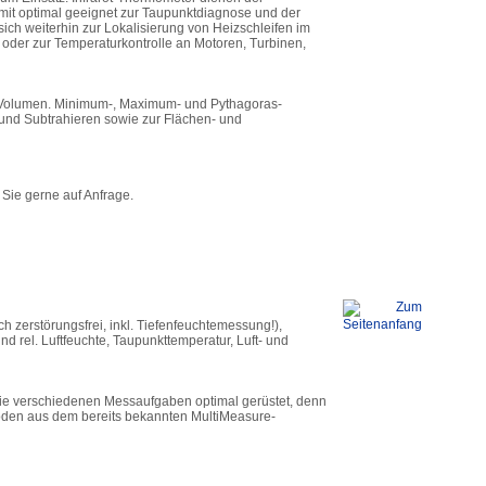
it optimal geeignet zur Taupunktdiagnose und der
ich weiterhin zur Lokalisierung von Heizschleifen im
oder zur Temperaturkontrolle an Motoren, Turbinen,
 Volumen. Minimum-, Maximum- und Pythagoras-
 und Subtrahieren sowie zur Flächen- und
Sie gerne auf Anfrage.
h zerstörungsfrei, inkl. Tiefenfeuchtemessung!),
d rel. Luftfeuchte, Taupunkttemperatur, Luft- und
die verschiedenen Messaufgaben optimal gerüstet, denn
oden aus dem bereits bekannten MultiMeasure-