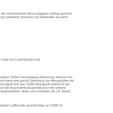
ür die verschiedenen Mess-aufgaben optimal gerüstet,
hezu sämtliche Sensoren und Elektroden aus dem
m Zuge von Leckortungen und
uartiger Tasten-Touchdisplay-Steuerung, welches mit
nicht mehr eine ganze Sammlung von Messgeräten mit
nt eignet sich das T3000 Messgerät sowohl für die
s auch der Bauchwerksdiagnostik und viele weitere
ngsbetriebe, Maler und Schreiner, die z.B. Wand-,
oluter Luftfeuchte (anschließbar an T2000 S).