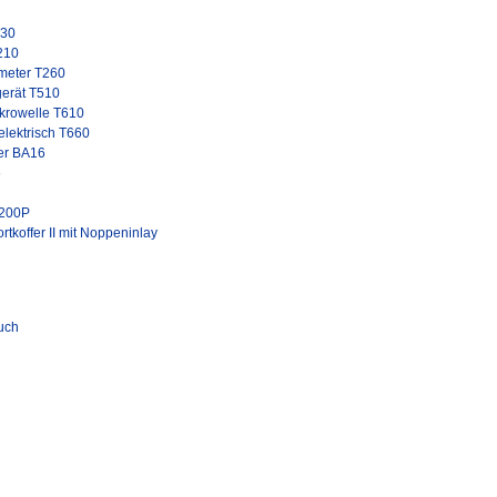
 30
210
meter T260
gerät T510
krowelle T610
lektrisch T660
er BA16
6
L200P
tkoffer II mit Noppeninlay
uch