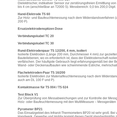
Dielektrischer, indikativer Sensor zur zerstörungsfreien Ermittlung v
bis 4 cm (anschließbar an T2000 S). Messbereich: 0,0 bis 200,0 Digit.
Hand-Elektrode TS 60
Zur Holz- und Baufeuchtemessung nach dem Widerstandsverfahren (
200 P).
Ersatzelektrodenspitzen Dose
Verbindungskabel TC 20
Verbindungskabel TC 30
Rund-Elektrodenpaar TS 12/200, 4 mm, isoliert
Isolierte Elektroden (Länge 200 mm, Durchmesser 4 mm) zur gezielt
Bauteilebenen, wo es erforderlich ist, dass der Elektrodenschaft isoli
verfälschen. Der häufigste Gebrauch liegt erfahrungsgemäß bei der 
Wand- oder Deckenaufbauten wie schwimmende Estriche, mehrschal
Flachelektroden-Paar TS 16/200
Isolierte Elektroden zur Materialfeuchtemessung nach dem Widersta
auch am DL 100 F und P).
Kontaktmasse für TS 004 / TS 024
Test Block V1
Zur Überprüfung von Messabweichungen und zur Kontrolle der Messge
Holz- oder Baufeuchtemessung mit den MultiMeasure – Messgeräten
Pyrometer BP21
Das Einsatzgebiet des Infrarot-Thermometers BP20 ist sehr groß. Bei 
Handwerk, Gewerbe und Hobby kommt dieses Gerät standardmäßig zum