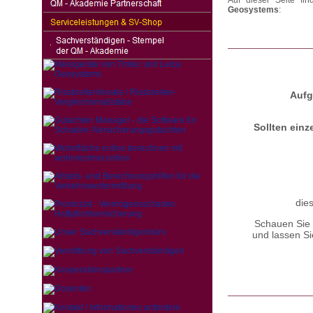
Auf dieser Seite f
Geosystems
:
Aufg
Sollten einze
die
Schauen Sie 
und lassen S