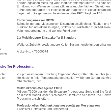
berührungslosen Messung von Oberflächentemperaturen und sind som
Ermittlung von Wärmeverlusten z.B. an Wandoberflächen. Sie eignen s
Fußboden oder auch der Inspektion von Bauteilen in Schaltschränken 
Lagern etc. Die geometrische Auflösung des BP20 liegt bei 12:1.
Entfernungsmesser BD20
Schnelle, genaue Messung von Distanzen bis 35 Meter, Flächen und
Funktion für Indirektmessungen, Softtouch-Direkttasten zum Addieren
Volumenberechnung und weitere Funktionen.
1 x MultiMeasure Einsatzkoffer II Standard
Weiteres Zubehör sowie andere Koffer-Zusammenstellungen erhalten 
r
Artikel-Nr.: KIT0000074
cken!)
hte Messkoffer Professional
Zur professionellen Ermittlung folgender Messgrößen: Baufeuchte (auc
Holzfeuchte (inkl. Temperaturkompensation => höhere Genauigkeit!) un
Oberflächent, uvm.
Multifunktions-Messgerät T3000
Mit dem T3000 aus der MultiMeasure Professional Serie sind Sie für 
an diesem Modell lassen sich nahezu sämtliche Sensoren und Elektr
Programm anschließen.
Professionelles Multifunktionsmessgerät zur Messung von:
• relativer Luftfeuchte und -temperatur