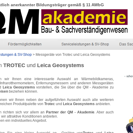
tlich
anerkannter
Bildungsträger
gemäß § 11 AWbG
istungen & SV-Shop
> Messgeräte von Trotec und Leica Geosystems
n
TROTEC
und
Leica Geosystems
n wir Ihnen eine interessante Auswahl an Wärmebildkameras,
Infrarotthermometern, Enfernungsmessern und anderen Messgeräten
d
Leica Geosystems
vorstellen, die Sie über die QM - Akademie zu
eisen
beziehen können.
önnen wir Ihnen neben der aufgeführten Auswahl auch alle weiteren
greichen Produktpalette von
Trotec
und
Leica Geosystems
anbieten.
n richten sich vor allem an
Partner der QM - Akademie
. Aber auch
wir attraktive Konditionen anbieten.
nen ein individuelles Angebot.