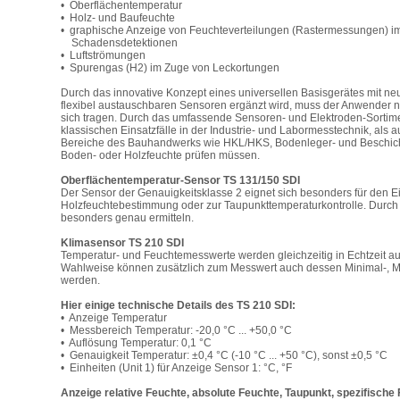
• Oberflächentemperatur
• Holz- und Baufeuchte
• graphische Anzeige von Feuchteverteilungen (Rastermessungen) i
Schadensdetektionen
• Luftströmungen
• Spurengas (H2) im Zuge von Leckortungen
Durch das innovative Konzept eines universellen Basisgerätes mit ne
flexibel austauschbaren Sensoren ergänzt wird, muss der Anwender 
sich tragen. Durch das umfassende Sensoren- und Elektroden-Sortime
klassischen Einsatzfälle in der Industrie- und Labormesstechnik, als
Bereiche des Bauhandwerks wie HKL/HKS, Bodenleger- und Beschichtu
Boden- oder Holzfeuchte prüfen müssen.
Oberflächentemperatur-Sensor TS 131/150 SDI
Der Sensor der Genauigkeitsklasse 2 eignet sich besonders für den 
Holzfeuchtebestimmung oder zur Taupunkttemperaturkontrolle. Durch 
besonders genau ermitteln.
Klimasensor TS 210 SDI
Temperatur- und Feuchtemesswerte werden gleichzeitig in Echtzeit au
Wahlweise können zusätzlich zum Messwert auch dessen Minimal-, Max
werden.
Hier einige technische Details des TS 210 SDI:
• Anzeige Temperatur
• Messbereich Temperatur: -20,0 °C ... +50,0 °C
• Auflösung Temperatur: 0,1 °C
• Genauigkeit Temperatur: ±0,4 °C (-10 °C ... +50 °C), sonst ±0,5 °C
• Einheiten (Unit 1) für Anzeige Sensor 1: °C, °F
Anzeige relative Feuchte, absolute Feuchte, Taupunkt, spezifische