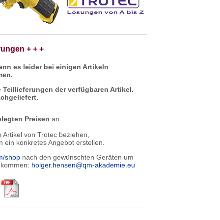
rungen + + +
n es leider bei einigen Artikeln
men.
e Teillieferungen der verfügbaren Artikel.
hgeliefert.
elegten Preisen
an.
Artikel von Trotec beziehen,
n ein konkretes Angebot erstellen.
om/shop
nach den gewünschten Geräten um
 zukommen:
holger.hensen@qm-akademie.eu