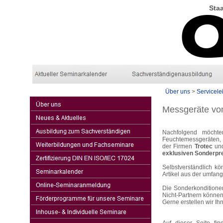
Staa
Über uns
>
Servicele
Messgeräte vo
Nachfolgend möchte
Feuchtemessgeräten, 
der Firmen
Trotec
un
exklusiven Sonderpr
Selbstverständlich k
Artikel aus der umfan
Die Sonderkonditione
Nicht-Partnern können 
Gerne erstellen wir Ih