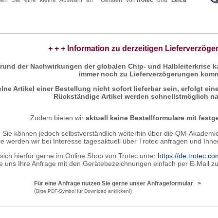
inden Sie eine kleine Auswahl an Geräten von
Trotec
und
Leica
+ + + Information zu derzeitigen Lieferverzöge
rund der Nachwirkungen der globalen Chip- und Halbleiterkrise kan
immer noch zu Lieferverzögerungen kom
lne Artikel einer Bestellung nicht sofort lieferbar sein, erfolgt ein
Rückständige Artikel werden schnellstmöglich nac
Zudem bieten wir
aktuell keine Bestellformulare mit festg
Sie können jedoch selbstverständlich weiterhin über die QM-Akademie 
se werden wir bei Interesse tagesaktuell über Trotec anfragen und Ihne
sich hierfür gerne im Online Shop von Trotec unter
https://de.trotec.c
ie uns Ihre Anfrage mit den Gerätebezeichnungen einfach per E-Mail
Für eine Anfrage nutzen Sie gerne unser Anfrageformular >
(
Bitte PDF-Symbol für Download anklicken!)