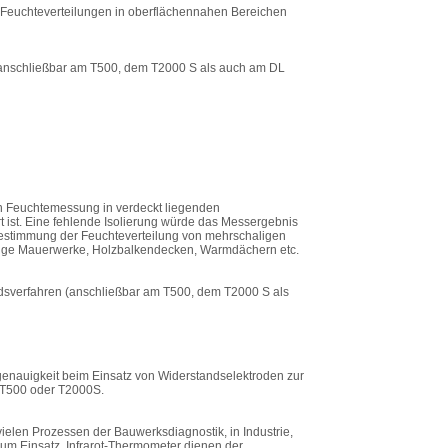
on Feuchteverteilungen in oberflächennahen Bereichen
anschließbar am T500, dem T2000 S als auch am DL
en Feuchtemessung in verdeckt liegenden
ert ist. Eine fehlende Isolierung würde das Messergebnis
Bestimmung der Feuchteverteilung von mehrschaligen
ige Mauerwerke, Holzbalkendecken, Warmdächern etc.
ndsverfahren (anschließbar am T500, dem T2000 S als
nauigkeit beim Einsatz von Widerstandselektroden zur
 T500 oder T2000S.
vielen Prozessen der Bauwerksdiagnostik, in Industrie,
 Einsatz. Infrarot-Thermometer dienen der