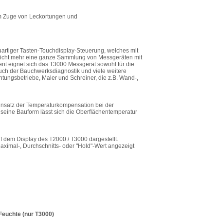
m Zuge von Leckortungen und
uartiger Tasten-Touchdisplay-Steuerung, welches mit
nicht mehr eine ganze Sammlung von Messgeräten mit
nt eignet sich das T3000 Messgerät sowohl für die
 auch der Bauchwerksdiagnostik und viele weitere
ngsbetriebe, Maler und Schreiner, die z.B. Wand-,
Einsatz der Temperaturkompensation bei der
seine Bauform lässt sich die Oberflächentemperatur
f dem Display des T2000 / T3000 dargestellt.
imal-, Durchschnitts- oder "Hold"-Wert angezeigt
 Feuchte (nur T3000)