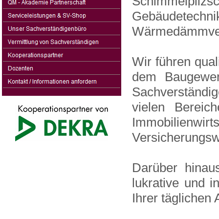
Schimmelpil
Gebäudetec
Wärmedämmverb
Wir führen qual
dem Baugewerb
Sachverständige
vielen Berei
Immobilienwi
Versicherungswi
Darüber hinaus
lukrative und 
Ihrer täglichen 