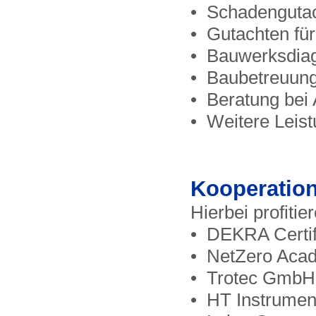
• Schadengutac
• Gutachten für
• Bauwerksdiag
• Baubetreuung
• Beratung bei
• Weitere Leis
Kooperation
Hierbei profiti
• DEKRA Certi
• NetZero Aca
• Trotec GmbH
• HT Instrume