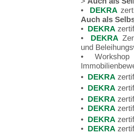
>
Auch als Se
•
DEKRA
zert
Auch als Selb
•
DEKRA
zerti
•
DEKRA
Zert
und Beleihungs
• Workshop fü
Immobilienbew
•
DEKRA
zerti
•
DEKRA
zerti
•
DEKRA
zerti
•
DEKRA
zerti
•
DEKRA
zerti
•
DEKRA
zerti