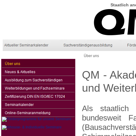
Staatlich
an
Über uns
QM - Akad
und Weiter
Als staatlich
bundesweit F
(Bausachvers