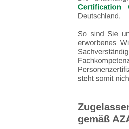
Certificatio
Deutschland.
So sind Sie un
erworbenes Wis
Sachverstän
Fachkompete
Personenzertif
steht somit nic
Zugelasse
gemäß AZ