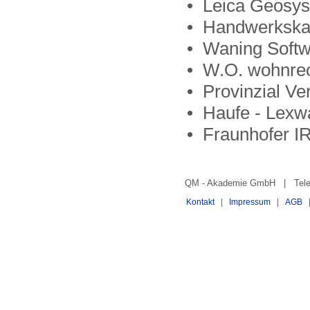
• Leica Geos
• Handwerkska
• Waning Soft
• W.O. wohnre
• Provinzial Ve
• Haufe - Lexw
• Fraunhofer I
QM - Akademie GmbH | Telefo
Kontakt
|
Impressum
|
AGB